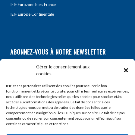
IEIF Eurozone hors France
IEIF Europe Continentale
ABONNEZ-VOUS À NOTRE NEWSLETTER
Nom
*
Gérer le consentement aux
cookies
Prénom
*
IEIF et ses partenaires utilisent des cookies pour assurer le bon
fonctionnement et la sécurité du site, pour offrir les meilleures expériences,
nous utilisons des technologies telles que les cookies pour stocker et/ou
accéder aux informations des appareils. Le fait de consentir à ces
E-mail
*
technologies nous permettra de traiter des données telles que le
comportement de navigation ou les ID uniques sur ce site. Le fait de ne pas
consentir ou de retirer son consentement peut avoir un effet négatif sur
certaines caractéristiques et fonctions.