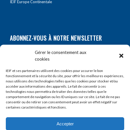
IEIF Europe Continentale
ABONNEZ-VOUS À NOTRE NEWSLETTER
Nom
*
Gérer le consentement aux
cookies
Prénom
*
IEIF et ses partenaires utilisent des cookies pour assurer le bon
fonctionnement et la sécurité du site, pour offrir les meilleures expériences,
nous utilisons des technologies telles que les cookies pour stocker et/ou
accéder aux informations des appareils. Le fait de consentir à ces
E-mail
*
technologies nous permettra de traiter des données telles que le
comportement de navigation ou les ID uniques sur ce site. Le fait de ne pas
consentir ou de retirer son consentement peut avoir un effet négatif sur
certaines caractéristiques et fonctions.
Accepter