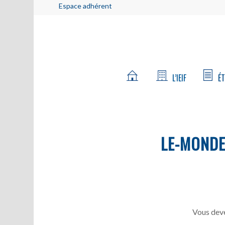
Espace adhérent
L’IEIF
ÉT
LE-MOND
Vous deve