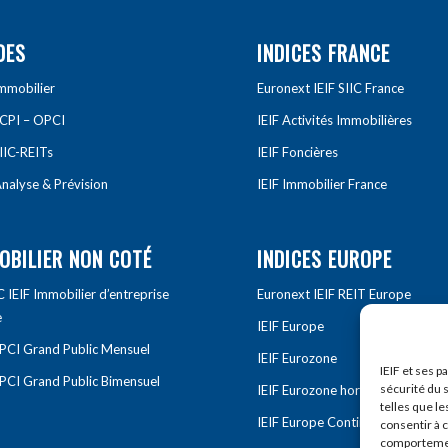
DES
INDICES FRANCE
Immobilier
Euronext IEIF SIIC France
SCPI – OPCI
IEIF Activités Immobilières
IIC-REITs
IEIF Foncières
nalyse & Prévision
IEIF Immobilier France
OBILIER NON COTÉ
INDICES EUROPE
IEIF Immobilier d’entreprise
Euronext IEIF REIT Europe
e
IEIF Europe
OPCI Grand Public Mensuel
IEIF Eurozone
IEIF et ses p
OPCI Grand Public Bimensuel
sécurité du s
IEIF Eurozone hors France
telles que le
IEIF Europe Continentale
consentir à 
comportement