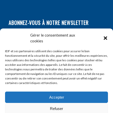
ABONNEZ-VOUS À NOTRE NEWSLETTER
Nom
*
Gérer le consentement aux
cookies
Prénom
*
IEIF et ses partenaires utilisent des cookies pour assurer le bon
fonctionnement et la sécurité du site, pour offrir les meilleures expériences,
nous utilisons des technologies telles que les cookies pour stocker et/ou
accéder aux informations des appareils. Le fait de consentir à ces
E-mail
*
technologies nous permettra de traiter des données telles que le
comportement de navigation ou les ID uniques sur ce site. Le fait de ne pas
consentir ou de retirer son consentement peut avoir un effet négatif sur
certaines caractéristiques et fonctions.
Accepter
Refuser