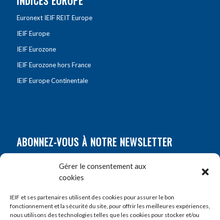
INDICES EUROPE
Euronext IEIF REIT Europe
IEIF Europe
IEIF Eurozone
IEIF Eurozone hors France
IEIF Europe Continentale
ABONNEZ-VOUS À NOTRE NEWSLETTER
Nom
*
Gérer le consentement aux
cookies
Prénom
*
IEIF et ses partenaires utilisent des cookies pour assurer le bon
fonctionnement et la sécurité du site, pour offrir les meilleures expériences,
nous utilisons des technologies telles que les cookies pour stocker et/ou