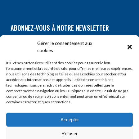
ABONNEZ-VOUS À NOTRE NEWSLETTER
Nom
*
Gérer le consentement aux
cookies
Prénom
*
IEIF et ses partenaires utilisent des cookies pour assurer le bon
fonctionnement et la sécurité du site, pour offrir les meilleures expériences,
nous utilisons des technologies telles que les cookies pour stocker et/ou
accéder aux informations des appareils. Le fait de consentir à ces
E-mail
*
technologies nous permettra de traiter des données telles que le
comportement de navigation ou les ID uniques sur ce site. Le fait de ne pas
consentir ou de retirer son consentement peut avoir un effet négatif sur
certaines caractéristiques et fonctions.
Accepter
Refuser