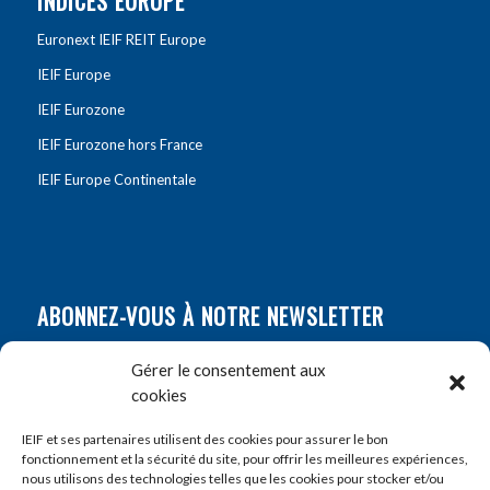
INDICES EUROPE
Euronext IEIF REIT Europe
IEIF Europe
IEIF Eurozone
IEIF Eurozone hors France
IEIF Europe Continentale
ABONNEZ-VOUS À NOTRE NEWSLETTER
Nom
*
Gérer le consentement aux
cookies
Prénom
*
IEIF et ses partenaires utilisent des cookies pour assurer le bon
fonctionnement et la sécurité du site, pour offrir les meilleures expériences,
nous utilisons des technologies telles que les cookies pour stocker et/ou