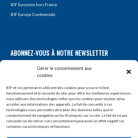
IEIF Eurozone hors France
IEIF Europe Continentale
ABONNEZ-VOUS À NOTRE NEWSLETTER
Nom
*
Gérer le consentement aux
cookies
Prénom
*
IEIF et ses partenaires utilisent des cookies pour assurer le bon
fonctionnement et la sécurité du site, pour offrir les meilleures expériences,
nous utilisons des technologies telles que les cookies pour stocker et/ou
accéder aux informations des appareils. Le fait de consentir à ces
E-mail
*
technologies nous permettra de traiter des données telles que le
comportement de navigation ou les ID uniques sur ce site. Le fait de ne pas
consentir ou de retirer son consentement peut avoir un effet négatif sur
certaines caractéristiques et fonctions.