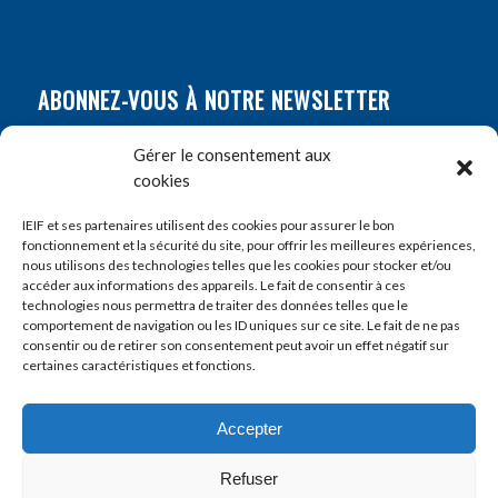
ABONNEZ-VOUS À NOTRE NEWSLETTER
Nom
*
Gérer le consentement aux
cookies
Prénom
*
IEIF et ses partenaires utilisent des cookies pour assurer le bon
fonctionnement et la sécurité du site, pour offrir les meilleures expériences,
nous utilisons des technologies telles que les cookies pour stocker et/ou
accéder aux informations des appareils. Le fait de consentir à ces
E-mail
*
technologies nous permettra de traiter des données telles que le
comportement de navigation ou les ID uniques sur ce site. Le fait de ne pas
consentir ou de retirer son consentement peut avoir un effet négatif sur
certaines caractéristiques et fonctions.
Accepter
Refuser