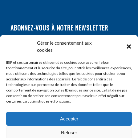
ABONNEZ-VOUS À NOTRE NEWSLETTER
Nom
*
Gérer le consentement aux
cookies
Prénom
*
IEIF et ses partenaires utilisent des cookies pour assurer le bon
fonctionnement et la sécurité du site, pour offrir les meilleures expériences,
nous utilisons des technologies telles que les cookies pour stocker et/ou
accéder aux informations des appareils. Le fait de consentir à ces
E-mail
*
technologies nous permettra de traiter des données telles que le
comportement de navigation ou les ID uniques sur ce site. Le fait de ne pas
consentir ou de retirer son consentement peut avoir un effet négatif sur
certaines caractéristiques et fonctions.
Accepter
Refuser