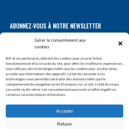
ABONNEZ-VOUS À NOTRE NEWSLETTER
Nom
*
Gérer le consentement aux
cookies
Prénom
*
IEIF et ses partenaires utilisent des cookies pour assurer le bon
fonctionnement et la sécurité du site, pour offrir les meilleures expériences,
nous utilisons des technologies telles que les cookies pour stocker et/ou
accéder aux informations des appareils. Le fait de consentir à ces
E-mail
*
technologies nous permettra de traiter des données telles que le
comportement de navigation ou les ID uniques sur ce site. Le fait de ne pas
consentir ou de retirer son consentement peut avoir un effet négatif sur
certaines caractéristiques et fonctions.
Accepter
Refuser