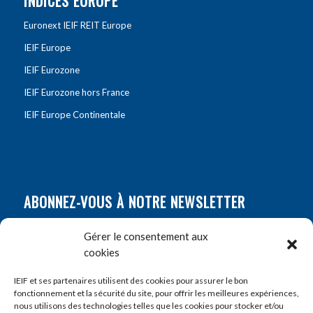
INDICES EUROPE
Euronext IEIF REIT Europe
IEIF Europe
IEIF Eurozone
IEIF Eurozone hors France
IEIF Europe Continentale
ABONNEZ-VOUS À NOTRE NEWSLETTER
Nom
*
Gérer le consentement aux
cookies
Prénom
*
IEIF et ses partenaires utilisent des cookies pour assurer le bon
fonctionnement et la sécurité du site, pour offrir les meilleures expériences,
nous utilisons des technologies telles que les cookies pour stocker et/ou