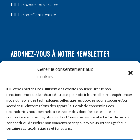
IEIF Eurozone hors France
IEIF Europe Continentale
ABONNEZ-VOUS À NOTRE NEWSLETTER
Nom
*
Gérer le consentement aux
cookies
Prénom
*
IEIF et ses partenaires utilisent des cookies pour assurer le bon
fonctionnement et la sécurité du site, pour offrir les meilleures expériences,
nous utilisons des technologies telles que les cookies pour stocker et/ou
accéder aux informations des appareils. Le fait de consentir à ces
E-mail
*
technologies nous permettra de traiter des données telles que le
comportement de navigation ou les ID uniques sur ce site. Le fait de ne pas
consentir ou de retirer son consentement peut avoir un effet négatif sur
certaines caractéristiques et fonctions.