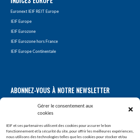
INDICES EUROPE
Euronext IEIF REIT Europe
IEIF Europe
IEIF Eurozone
IEIF Eurozone hors France
IEIF Europe Continentale
ABONNEZ-VOUS À NOTRE NEWSLETTER
Nom
*
Gérer le consentement aux
cookies
Prénom
*
IEIF et ses partenaires utilisent des cookies pour assurer le bon
fonctionnement et la sécurité du site, pour offrir les meilleures expériences,
nous utilisons des technologies telles que les cookies pour stocker et/ou