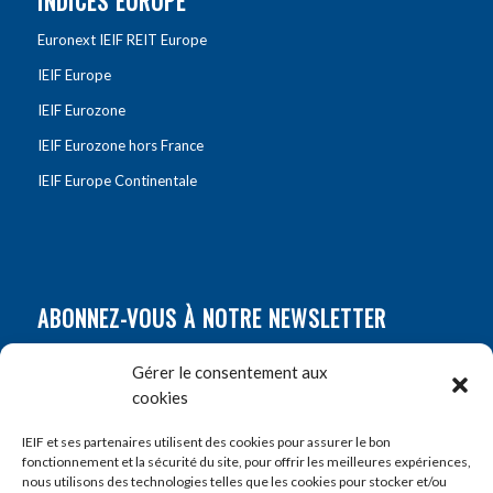
INDICES EUROPE
Euronext IEIF REIT Europe
IEIF Europe
IEIF Eurozone
IEIF Eurozone hors France
IEIF Europe Continentale
ABONNEZ-VOUS À NOTRE NEWSLETTER
Nom
*
Gérer le consentement aux
cookies
Prénom
*
IEIF et ses partenaires utilisent des cookies pour assurer le bon
fonctionnement et la sécurité du site, pour offrir les meilleures expériences,
nous utilisons des technologies telles que les cookies pour stocker et/ou