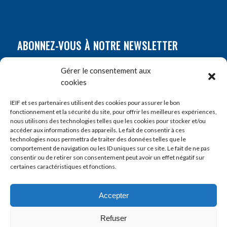
ABONNEZ-VOUS À NOTRE NEWSLETTER
Nom
*
Gérer le consentement aux
cookies
Prénom
*
IEIF et ses partenaires utilisent des cookies pour assurer le bon
fonctionnement et la sécurité du site, pour offrir les meilleures expériences,
nous utilisons des technologies telles que les cookies pour stocker et/ou
accéder aux informations des appareils. Le fait de consentir à ces
E-mail
*
technologies nous permettra de traiter des données telles que le
comportement de navigation ou les ID uniques sur ce site. Le fait de ne pas
consentir ou de retirer son consentement peut avoir un effet négatif sur
certaines caractéristiques et fonctions.
Accepter
Refuser