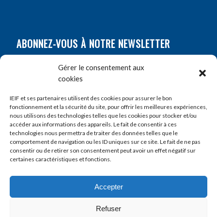
ABONNEZ-VOUS À NOTRE NEWSLETTER
Nom
*
Gérer le consentement aux
cookies
Prénom
*
IEIF et ses partenaires utilisent des cookies pour assurer le bon
fonctionnement et la sécurité du site, pour offrir les meilleures expériences,
nous utilisons des technologies telles que les cookies pour stocker et/ou
accéder aux informations des appareils. Le fait de consentir à ces
E-mail
*
technologies nous permettra de traiter des données telles que le
comportement de navigation ou les ID uniques sur ce site. Le fait de ne pas
consentir ou de retirer son consentement peut avoir un effet négatif sur
certaines caractéristiques et fonctions.
Accepter
Refuser