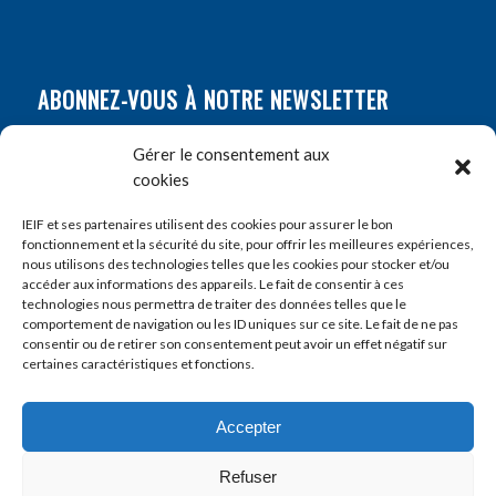
ABONNEZ-VOUS À NOTRE NEWSLETTER
Nom
*
Gérer le consentement aux
cookies
Prénom
*
IEIF et ses partenaires utilisent des cookies pour assurer le bon
fonctionnement et la sécurité du site, pour offrir les meilleures expériences,
nous utilisons des technologies telles que les cookies pour stocker et/ou
accéder aux informations des appareils. Le fait de consentir à ces
E-mail
*
technologies nous permettra de traiter des données telles que le
comportement de navigation ou les ID uniques sur ce site. Le fait de ne pas
consentir ou de retirer son consentement peut avoir un effet négatif sur
certaines caractéristiques et fonctions.
Accepter
Refuser