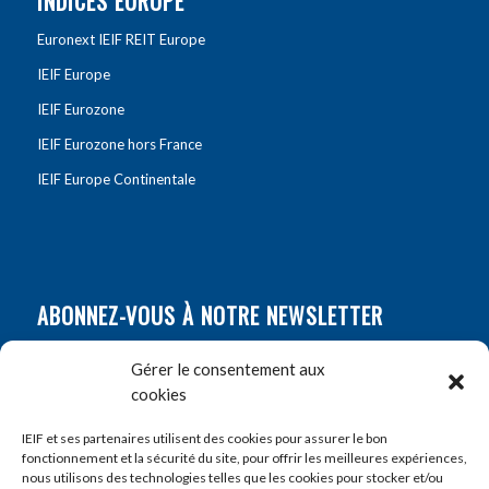
INDICES EUROPE
Euronext IEIF REIT Europe
IEIF Europe
IEIF Eurozone
IEIF Eurozone hors France
IEIF Europe Continentale
ABONNEZ-VOUS À NOTRE NEWSLETTER
Nom
*
Gérer le consentement aux
cookies
Prénom
*
IEIF et ses partenaires utilisent des cookies pour assurer le bon
fonctionnement et la sécurité du site, pour offrir les meilleures expériences,
nous utilisons des technologies telles que les cookies pour stocker et/ou