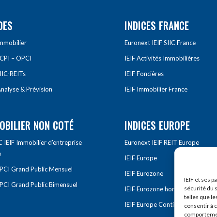
DES
INDICES FRANCE
Immobilier
Euronext IEIF SIIC France
SCPI – OPCI
IEIF Activités Immobilières
IIC-REITs
IEIF Foncières
nalyse & Prévision
IEIF Immobilier France
OBILIER NON COTÉ
INDICES EUROPE
IEIF Immobilier d’entreprise
Euronext IEIF REIT Europe
e
IEIF Europe
OPCI Grand Public Mensuel
IEIF Eurozone
IEIF et ses p
OPCI Grand Public Bimensuel
sécurité du s
IEIF Eurozone hors France
telles que le
IEIF Europe Continentale
consentir à 
comportement