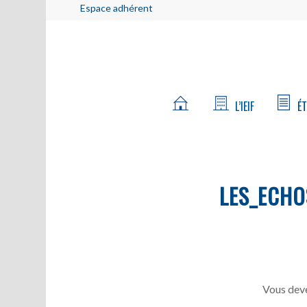
Espace adhérent
L’IEIF
ÉT
LES_ECHO
Vous deve