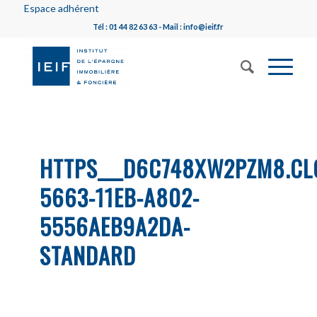
Espace adhérent
Tél : 01 44 82 63 63 - Mail : info@ieif.fr
HTTPS___D6C748XW2PZM8.CL
5663-11EB-A802-
5556AEB9A2DA-
STANDARD