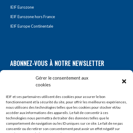
IEIF Eurozone
IEIF Eurozone hors France
IEIF Europe Continentale
ABONNEZ-VOUS À NOTRE NEWSLETTER
Nom
*
Gérer le consentement aux
cookies
Prénom
*
IEIF et ses partenaires utilisent des cookies pour assurer le bon
fonctionnement et la sécurité du site, pour offrir les meilleures expériences,
nous utilisons des technologies telles que les cookies pour stocker et/ou
accéder aux informations des appareils. Le fait de consentir à ces
E-mail
*
technologies nous permettra de traiter des données telles que le
comportement de navigation ou les ID uniques sur ce site. Le fait de ne pas
consentir ou de retirer son consentement peut avoir un effet négatif sur