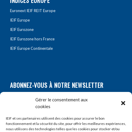
INDICES EUROPE
Euronext IEIF REIT Europe
IEIF Europe
IEIF Eurozone
IEIF Eurozone hors France
IEIF Europe Continentale
ABONNEZ-VOUS À NOTRE NEWSLETTER
Nom
*
Gérer le consentement aux
cookies
Prénom
*
IEIF et ses partenaires utilisent des cookies pour assurer le bon
fonctionnement et la sécurité du site, pour offrir les meilleures expériences,
nous utilisons des technologies telles que les cookies pour stocker et/ou