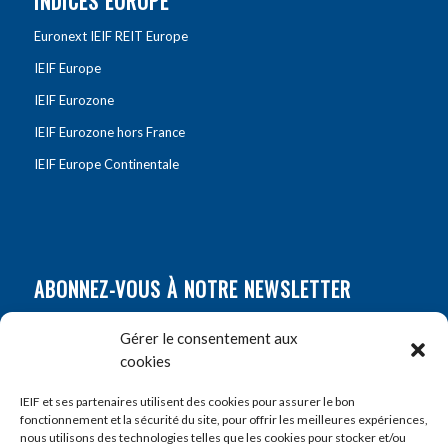
INDICES EUROPE
Euronext IEIF REIT Europe
IEIF Europe
IEIF Eurozone
IEIF Eurozone hors France
IEIF Europe Continentale
ABONNEZ-VOUS À NOTRE NEWSLETTER
Nom
*
Gérer le consentement aux
cookies
Prénom
*
IEIF et ses partenaires utilisent des cookies pour assurer le bon
fonctionnement et la sécurité du site, pour offrir les meilleures expériences,
nous utilisons des technologies telles que les cookies pour stocker et/ou