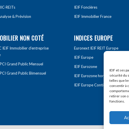
IIC-REITs
IEIF Foncières
nalyse & Prévision
IEIF Immobilier France
OBILIER NON COTÉ
INDICES EUROPE
IEIF Immobilier d’entreprise
Euronext IEIF REIT Europe
e
IEIF Europe
OPCI Grand Public Mensuel
IEIF Eurozone
IEIF et ses p
OPCI Grand Public Bimensuel
sécurité du s
IEIF Eurozone hors France
telles que le
IEIF Europe Continentale
consentir à 
comportement
retirer son 
fonctions.
Ac