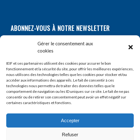
ABONNEZ-VOUS À NOTRE NEWSLETTER
Nom
*
Gérer le consentement aux
cookies
Prénom
*
IEIF et ses partenaires utilisent des cookies pour assurer le bon
fonctionnement et la sécurité du site, pour offrir les meilleures expériences,
nous utilisons des technologies telles que les cookies pour stocker et/ou
accéder aux informations des appareils. Le fait de consentir à ces
E-mail
*
technologies nous permettra de traiter des données telles que le
comportement de navigation ou les ID uniques sur ce site. Le fait de ne pas
consentir ou de retirer son consentement peut avoir un effet négatif sur
certaines caractéristiques et fonctions.
Accepter
Refuser