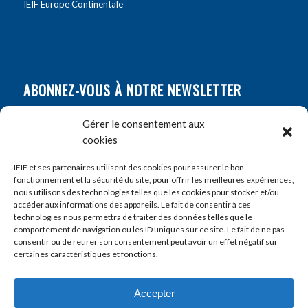
IEIF Europe Continentale
ABONNEZ-VOUS À NOTRE NEWSLETTER
Nom
*
Gérer le consentement aux
cookies
Prénom
*
IEIF et ses partenaires utilisent des cookies pour assurer le bon
fonctionnement et la sécurité du site, pour offrir les meilleures expériences,
nous utilisons des technologies telles que les cookies pour stocker et/ou
accéder aux informations des appareils. Le fait de consentir à ces
E-mail
*
technologies nous permettra de traiter des données telles que le
comportement de navigation ou les ID uniques sur ce site. Le fait de ne pas
consentir ou de retirer son consentement peut avoir un effet négatif sur
certaines caractéristiques et fonctions.
Accepter