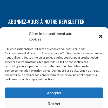
ABONNEZ-VOUS À NOTRE NEWSLETTER
Nom
*
Gérer le consentement aux
cookies
Prénom
*
IEIF et ses partenaires utilisent des cookies pour assurer le bon
fonctionnement et la sécurité du site, pour offrir les meilleures expériences,
nous utilisons des technologies telles que les cookies pour stocker et/ou
accéder aux informations des appareils. Le fait de consentir à ces
E-mail
*
technologies nous permettra de traiter des données telles que le
comportement de navigation ou les ID uniques sur ce site. Le fait de ne pas
consentir ou de retirer son consentement peut avoir un effet négatif sur
certaines caractéristiques et fonctions.
Accepter
Refuser