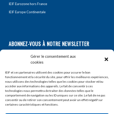
IEIF Eurozone hors France
IEIF Europe Continentale
ABONNEZ-VOUS À NOTRE NEWSLETTER
Nom
*
Gérer le consentement aux
cookies
Prénom
*
IEIF et ses partenaires utilisent des cookies pour assurer le bon
fonctionnement et la sécurité du site, pour offrir les meilleures expériences,
nous utilisons des technologies telles que les cookies pour stocker et/ou
accéder aux informations des appareils. Le fait de consentir à ces
E-mail
*
technologies nous permettra de traiter des données telles que le
comportement de navigation ou les ID uniques sur ce site. Le fait de ne pas
consentir ou de retirer son consentement peut avoir un effet négatif sur
certaines caractéristiques et fonctions.