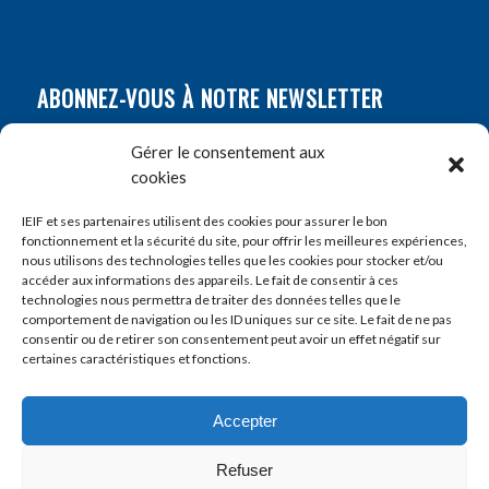
ABONNEZ-VOUS À NOTRE NEWSLETTER
Nom
*
Gérer le consentement aux
cookies
Prénom
*
IEIF et ses partenaires utilisent des cookies pour assurer le bon
fonctionnement et la sécurité du site, pour offrir les meilleures expériences,
nous utilisons des technologies telles que les cookies pour stocker et/ou
accéder aux informations des appareils. Le fait de consentir à ces
E-mail
*
technologies nous permettra de traiter des données telles que le
comportement de navigation ou les ID uniques sur ce site. Le fait de ne pas
consentir ou de retirer son consentement peut avoir un effet négatif sur
certaines caractéristiques et fonctions.
Accepter
Refuser