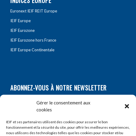
INDICES EUROPE
Euronext IEIF REIT Europe
IEIF Europe
IEIF Eurozone
IEIF Eurozone hors France
IEIF Europe Continentale
ABONNEZ-VOUS À NOTRE NEWSLETTER
Nom
*
Gérer le consentement aux
cookies
Prénom
*
IEIF et ses partenaires utilisent des cookies pour assurer le bon
fonctionnement et la sécurité du site, pour offrir les meilleures expériences,
nous utilisons des technologies telles que les cookies pour stocker et/ou