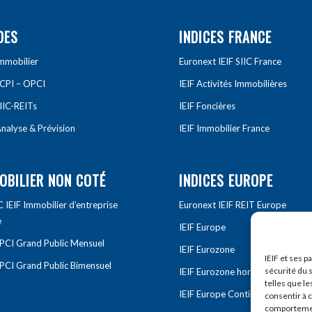
DES
INDICES FRANCE
Immobilier
Euronext IEIF SIIC France
SCPI – OPCI
IEIF Activités Immobilières
IIC-REITs
IEIF Foncières
nalyse & Prévision
IEIF Immobilier France
OBILIER NON COTÉ
INDICES EUROPE
IEIF Immobilier d’entreprise
Euronext IEIF REIT Europe
e
IEIF Europe
OPCI Grand Public Mensuel
IEIF Eurozone
IEIF et ses p
OPCI Grand Public Bimensuel
sécurité du s
IEIF Eurozone hors France
telles que le
IEIF Europe Continentale
consentir à 
comportement