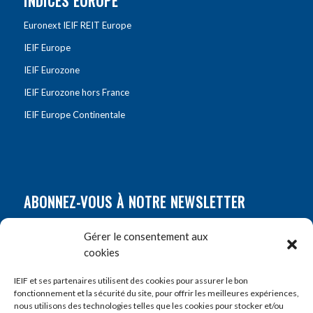
INDICES EUROPE
Euronext IEIF REIT Europe
IEIF Europe
IEIF Eurozone
IEIF Eurozone hors France
IEIF Europe Continentale
ABONNEZ-VOUS À NOTRE NEWSLETTER
Nom
*
Gérer le consentement aux
cookies
Prénom
*
IEIF et ses partenaires utilisent des cookies pour assurer le bon
fonctionnement et la sécurité du site, pour offrir les meilleures expériences,
nous utilisons des technologies telles que les cookies pour stocker et/ou