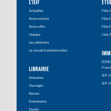
L’IEIF
ETU
Actualités
Pôle 
Notre mission
Pôle 
Notre offre
Pôle S
L’équipe
Club A
Les adhérents
Le conseil d’administration
IMM
EDHEC 
LIBRAIRIE
Franc
IEIF 
Annuaires
IEIF 
Ouvrages
Revues
Évènements
Etudes