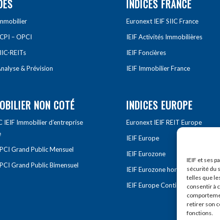
DES
INDICES FRANCE
Immobilier
Euronext IEIF SIIC France
SCPI – OPCI
IEIF Activités Immobilières
IIC-REITs
IEIF Foncières
nalyse & Prévision
IEIF Immobilier France
OBILIER NON COTÉ
INDICES EUROPE
IEIF Immobilier d’entreprise
Euronext IEIF REIT Europe
e
IEIF Europe
OPCI Grand Public Mensuel
IEIF Eurozone
IEIF et ses p
OPCI Grand Public Bimensuel
sécurité du s
IEIF Eurozone hors France
telles que le
IEIF Europe Continentale
consentir à 
comportement
retirer son 
fonctions.