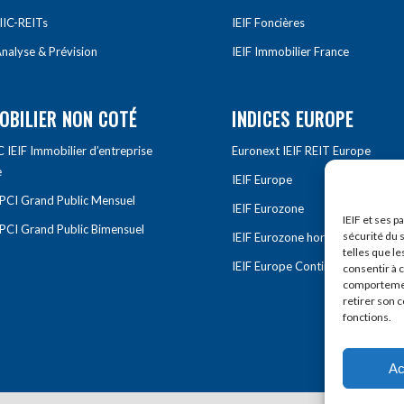
IIC-REITs
IEIF Foncières
nalyse & Prévision
IEIF Immobilier France
OBILIER NON COTÉ
INDICES EUROPE
IEIF Immobilier d’entreprise
Euronext IEIF REIT Europe
e
IEIF Europe
OPCI Grand Public Mensuel
IEIF Eurozone
IEIF et ses p
OPCI Grand Public Bimensuel
sécurité du s
IEIF Eurozone hors France
telles que le
IEIF Europe Continentale
consentir à 
comportement
retirer son 
fonctions.
Ac