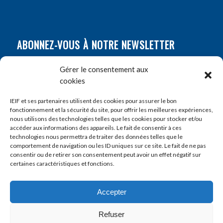
ABONNEZ-VOUS À NOTRE NEWSLETTER
Nom
*
Gérer le consentement aux
cookies
Prénom
*
IEIF et ses partenaires utilisent des cookies pour assurer le bon
fonctionnement et la sécurité du site, pour offrir les meilleures expériences,
nous utilisons des technologies telles que les cookies pour stocker et/ou
accéder aux informations des appareils. Le fait de consentir à ces
E-mail
*
technologies nous permettra de traiter des données telles que le
comportement de navigation ou les ID uniques sur ce site. Le fait de ne pas
consentir ou de retirer son consentement peut avoir un effet négatif sur
certaines caractéristiques et fonctions.
Accepter
Refuser