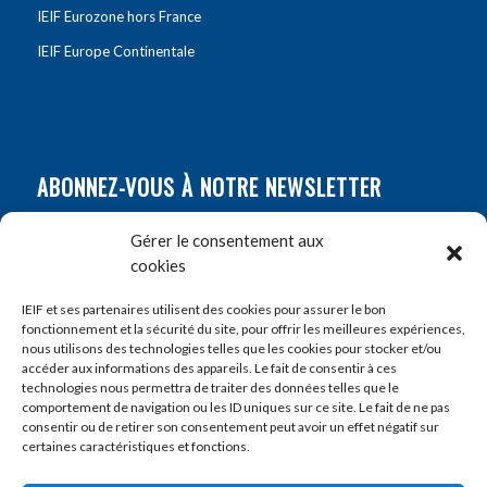
IEIF Eurozone hors France
IEIF Europe Continentale
ABONNEZ-VOUS À NOTRE NEWSLETTER
Nom
*
Gérer le consentement aux
cookies
Prénom
*
IEIF et ses partenaires utilisent des cookies pour assurer le bon
fonctionnement et la sécurité du site, pour offrir les meilleures expériences,
nous utilisons des technologies telles que les cookies pour stocker et/ou
accéder aux informations des appareils. Le fait de consentir à ces
E-mail
*
technologies nous permettra de traiter des données telles que le
comportement de navigation ou les ID uniques sur ce site. Le fait de ne pas
consentir ou de retirer son consentement peut avoir un effet négatif sur
certaines caractéristiques et fonctions.