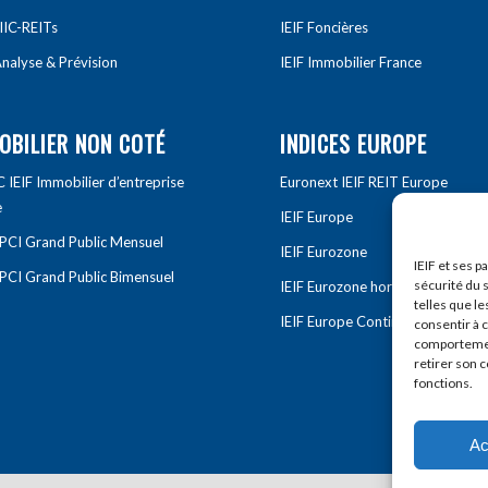
IIC-REITs
IEIF Foncières
nalyse & Prévision
IEIF Immobilier France
OBILIER NON COTÉ
INDICES EUROPE
IEIF Immobilier d’entreprise
Euronext IEIF REIT Europe
e
IEIF Europe
OPCI Grand Public Mensuel
IEIF Eurozone
IEIF et ses p
OPCI Grand Public Bimensuel
sécurité du s
IEIF Eurozone hors France
telles que le
IEIF Europe Continentale
consentir à 
comportement
retirer son 
fonctions.
Ac