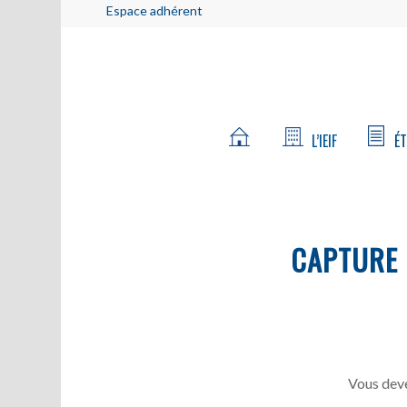
Espace adhérent
L’IEIF
ÉT
CAPTURE D
Vous deve