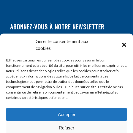
ABONNEZ-VOUS À NOTRE NEWSLETTER
Nom
*
Gérer le consentement aux
cookies
Prénom
*
IEIF et ses partenaires utilisent des cookies pour assurer le bon
fonctionnement et la sécurité du site, pour offrir les meilleures expériences,
nous utilisons des technologies telles que les cookies pour stocker et/ou
accéder aux informations des appareils. Le fait de consentir à ces
E-mail
*
technologies nous permettra de traiter des données telles que le
comportement de navigation ou les ID uniques sur ce site. Le fait de ne pas
consentir ou de retirer son consentement peut avoir un effet négatif sur
certaines caractéristiques et fonctions.
Accepter
Refuser