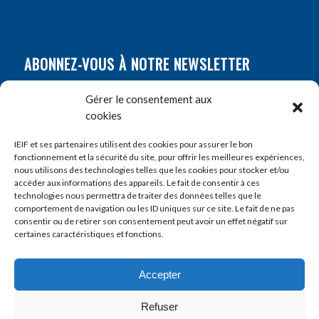
ABONNEZ-VOUS À NOTRE NEWSLETTER
Nom
*
Gérer le consentement aux
cookies
Prénom
*
IEIF et ses partenaires utilisent des cookies pour assurer le bon
fonctionnement et la sécurité du site, pour offrir les meilleures expériences,
nous utilisons des technologies telles que les cookies pour stocker et/ou
accéder aux informations des appareils. Le fait de consentir à ces
E-mail
*
technologies nous permettra de traiter des données telles que le
comportement de navigation ou les ID uniques sur ce site. Le fait de ne pas
consentir ou de retirer son consentement peut avoir un effet négatif sur
certaines caractéristiques et fonctions.
Accepter
Refuser