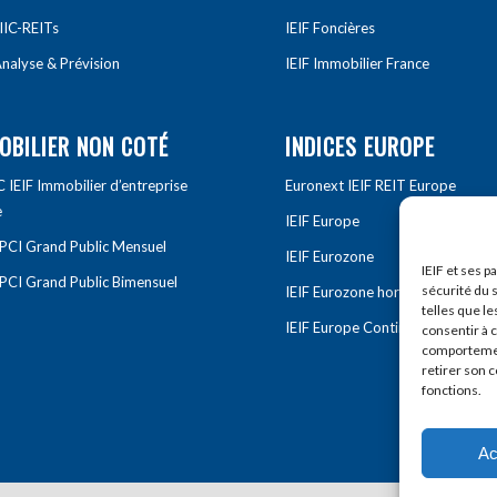
IIC-REITs
IEIF Foncières
nalyse & Prévision
IEIF Immobilier France
OBILIER NON COTÉ
INDICES EUROPE
IEIF Immobilier d’entreprise
Euronext IEIF REIT Europe
e
IEIF Europe
OPCI Grand Public Mensuel
IEIF Eurozone
IEIF et ses p
OPCI Grand Public Bimensuel
sécurité du s
IEIF Eurozone hors France
telles que le
IEIF Europe Continentale
consentir à 
comportement
retirer son 
fonctions.
Ac