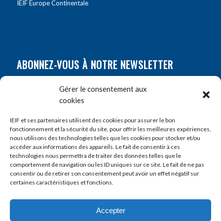
IEIF Europe Continentale
ABONNEZ-VOUS À NOTRE NEWSLETTER
Nom
*
Gérer le consentement aux
cookies
Prénom
*
IEIF et ses partenaires utilisent des cookies pour assurer le bon
fonctionnement et la sécurité du site, pour offrir les meilleures expériences,
nous utilisons des technologies telles que les cookies pour stocker et/ou
accéder aux informations des appareils. Le fait de consentir à ces
E-mail
*
technologies nous permettra de traiter des données telles que le
comportement de navigation ou les ID uniques sur ce site. Le fait de ne pas
consentir ou de retirer son consentement peut avoir un effet négatif sur
certaines caractéristiques et fonctions.
Accepter