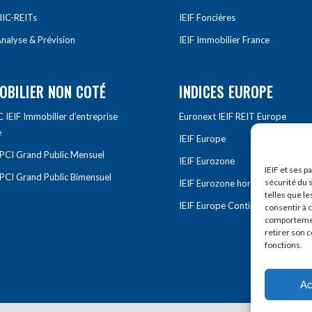
IIC-REITs
IEIF Foncières
nalyse & Prévision
IEIF Immobilier France
OBILIER NON COTÉ
INDICES EUROPE
IEIF Immobilier d’entreprise
Euronext IEIF REIT Europe
e
IEIF Europe
OPCI Grand Public Mensuel
IEIF Eurozone
IEIF et ses p
OPCI Grand Public Bimensuel
sécurité du s
IEIF Eurozone hors France
telles que le
IEIF Europe Continentale
consentir à 
comportement
retirer son 
fonctions.
Ac