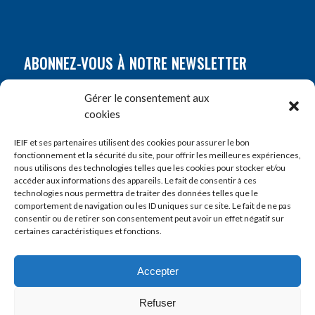
ABONNEZ-VOUS À NOTRE NEWSLETTER
Nom
*
Gérer le consentement aux
cookies
Prénom
*
IEIF et ses partenaires utilisent des cookies pour assurer le bon
fonctionnement et la sécurité du site, pour offrir les meilleures expériences,
nous utilisons des technologies telles que les cookies pour stocker et/ou
accéder aux informations des appareils. Le fait de consentir à ces
E-mail
*
technologies nous permettra de traiter des données telles que le
comportement de navigation ou les ID uniques sur ce site. Le fait de ne pas
consentir ou de retirer son consentement peut avoir un effet négatif sur
certaines caractéristiques et fonctions.
Accepter
Refuser