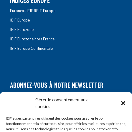
INDICES EUROPE
Euronext IEIF REIT Europe
IEIF Europe
IEIF Eurozone
IEIF Eurozone hors France
IEIF Europe Continentale
ABONNEZ-VOUS À NOTRE NEWSLETTER
Nom
*
Gérer le consentement aux
cookies
Prénom
*
IEIF et ses partenaires utilisent des cookies pour assurer le bon
fonctionnement et la sécurité du site, pour offrir les meilleures expériences,
nous utilisons des technologies telles que les cookies pour stocker et/ou