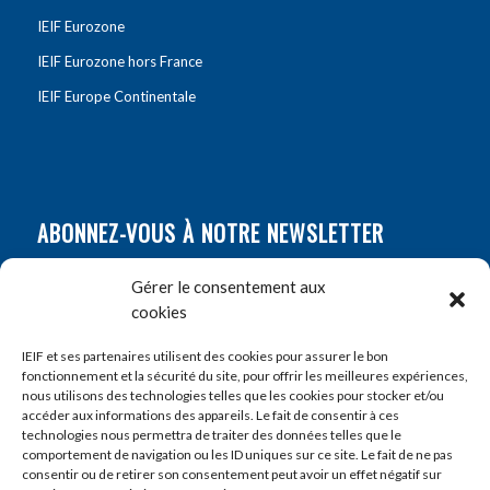
IEIF Eurozone
IEIF Eurozone hors France
IEIF Europe Continentale
ABONNEZ-VOUS À NOTRE NEWSLETTER
Nom
*
Gérer le consentement aux
cookies
Prénom
*
IEIF et ses partenaires utilisent des cookies pour assurer le bon
fonctionnement et la sécurité du site, pour offrir les meilleures expériences,
nous utilisons des technologies telles que les cookies pour stocker et/ou
accéder aux informations des appareils. Le fait de consentir à ces
E-mail
*
technologies nous permettra de traiter des données telles que le
comportement de navigation ou les ID uniques sur ce site. Le fait de ne pas
consentir ou de retirer son consentement peut avoir un effet négatif sur