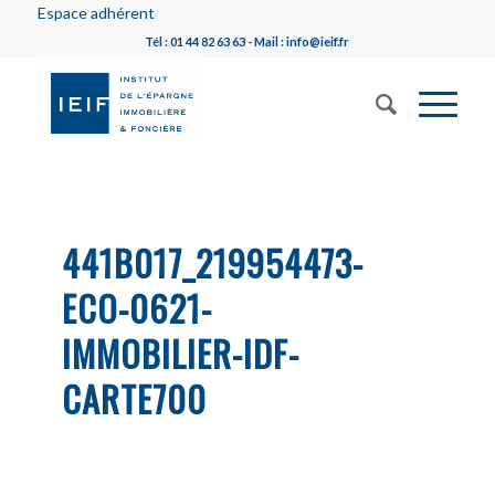
Espace adhérent
Tél : 01 44 82 63 63 - Mail : info@ieif.fr
441B017_219954473-
ECO-0621-
IMMOBILIER-IDF-
CARTE700