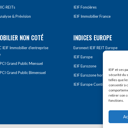
IIC-REITs
IEIF Foncières
nalyse & Prévision
IEIF Immobilier France
OBILIER NON COTÉ
INDICES EUROPE
IEIF Immobilier d’entreprise
Euronext IEIF REIT Europe
e
IEIF Europe
OPCI Grand Public Mensuel
IEIF Eurozone
IEIF et ses p
OPCI Grand Public Bimensuel
sécurité du s
IEIF Eurozone hors France
telles que le
IEIF Europe Continentale
consentir à 
comportement
retirer son 
fonctions.
Ac