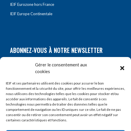
IEIF Eurozone hors France
IEIF Europe Continentale
ABONNEZ-VOUS À NOTRE NEWSLETTER
Nom
*
Gérer le consentement aux
cookies
Prénom
*
IEIF et ses partenaires utilisent des cookies pour assurer le bon
fonctionnement et la sécurité du site, pour offrir les meilleures expériences,
nous utilisons des technologies telles que les cookies pour stocker et/ou
accéder aux informations des appareils. Le fait de consentir à ces
E-mail
*
technologies nous permettra de traiter des données telles que le
comportement de navigation ou les ID uniques sur ce site. Le fait de ne pas
consentir ou de retirer son consentement peut avoir un effet négatif sur
certaines caractéristiques et fonctions.