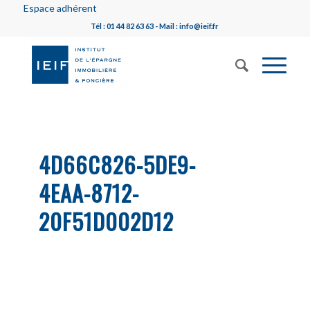
Espace adhérent
Tél : 01 44 82 63 63 - Mail : info@ieif.fr
4D66C826-5DE9-
4EAA-8712-
20F51D002D12