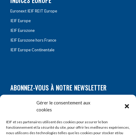
INDICES EUROPE
Euronext IEIF REIT Europe
IEIF Europe
IEIF Eurozone
IEIF Eurozone hors France
IEIF Europe Continentale
ABONNEZ-VOUS À NOTRE NEWSLETTER
Nom
*
Gérer le consentement aux
cookies
Prénom
*
IEIF et ses partenaires utilisent des cookies pour assurer le bon
fonctionnement et la sécurité du site, pour offrir les meilleures expériences,
nous utilisons des technologies telles que les cookies pour stocker et/ou