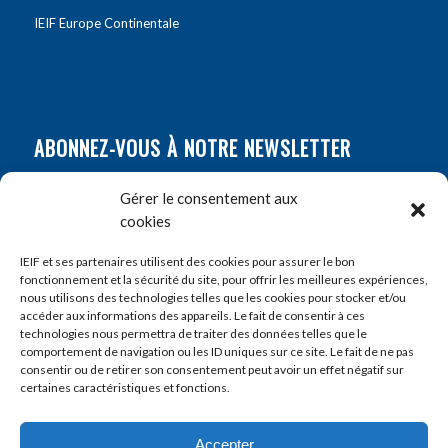
IEIF Europe Continentale
ABONNEZ-VOUS À NOTRE NEWSLETTER
Nom
*
Gérer le consentement aux
cookies
Prénom
*
IEIF et ses partenaires utilisent des cookies pour assurer le bon
fonctionnement et la sécurité du site, pour offrir les meilleures expériences,
nous utilisons des technologies telles que les cookies pour stocker et/ou
accéder aux informations des appareils. Le fait de consentir à ces
E-mail
*
technologies nous permettra de traiter des données telles que le
comportement de navigation ou les ID uniques sur ce site. Le fait de ne pas
consentir ou de retirer son consentement peut avoir un effet négatif sur
certaines caractéristiques et fonctions.
Accepter