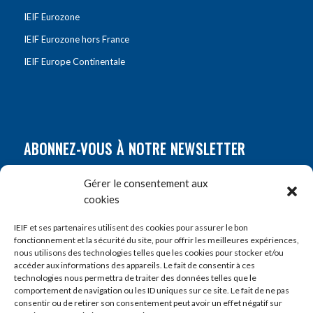
IEIF Eurozone
IEIF Eurozone hors France
IEIF Europe Continentale
ABONNEZ-VOUS À NOTRE NEWSLETTER
Nom
*
Gérer le consentement aux
cookies
Prénom
*
IEIF et ses partenaires utilisent des cookies pour assurer le bon
fonctionnement et la sécurité du site, pour offrir les meilleures expériences,
nous utilisons des technologies telles que les cookies pour stocker et/ou
accéder aux informations des appareils. Le fait de consentir à ces
E-mail
*
technologies nous permettra de traiter des données telles que le
comportement de navigation ou les ID uniques sur ce site. Le fait de ne pas
consentir ou de retirer son consentement peut avoir un effet négatif sur